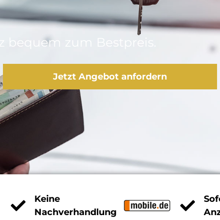
z bequem zum Bestpreis.
Jetzt Angebot anfordern
Keine
Sof
Nachverhandlung
An